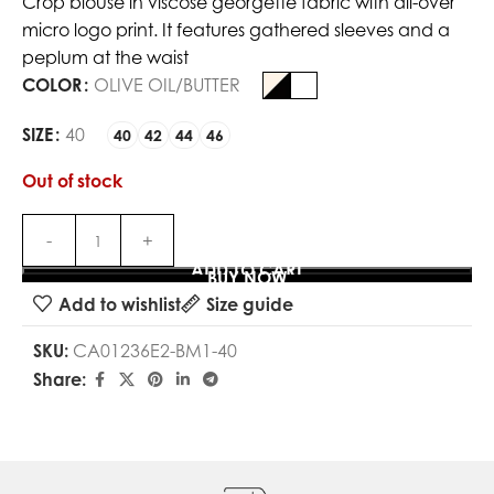
Crop blouse in viscose georgette fabric with all-over
micro logo print. It features gathered sleeves and a
peplum at the waist
COLOR
OLIVE OIL/BUTTER
SIZE
40
40
42
44
46
Out of stock
ADD TO CART
BUY NOW
Add to wishlist
Size guide
SKU:
CA01236E2-BM1-40
Share: