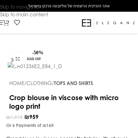
The
אתר הזכיינית הרשמית של אליזבטה פרנקי בישראל
Skip to navigation
beginning
Skip to main content
of
a
web
page,
click
-50%
to
Click to enlarge
SOLD OUT
move
to
the
HOME
CLOTHING
TOPS AND SHIRTS
main
Content
Crop blouse in viscose with micro
logo print
₪
959
₪
1,918
Or 6 Payments of
₪160