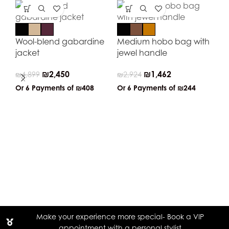
Wool-blend gabardine
Medium hobo bag with
jacket
jewel handle
₪
2,450
₪
1,462
₪
4,899
₪
2,924
Or 6 Payments of
₪408
Or 6 Payments of
₪244
Bo
wi
₪
2
Or
Make your experience more special- Book a VIP
appointment with a personal stylist