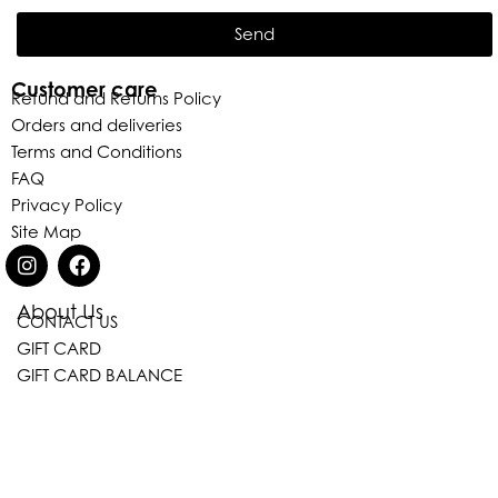
Send
Customer care
Refund and Returns Policy
Orders and deliveries
Terms and Conditions
FAQ
Privacy Policy
Site Map
About Us
CONTACT US
Eleganza Israel
GIFT CARD
GIFT CARD BALANCE
היי
שלום
, ברוכה הבאה ל-ELEGANZA -
ELISABETTA FRANCHI