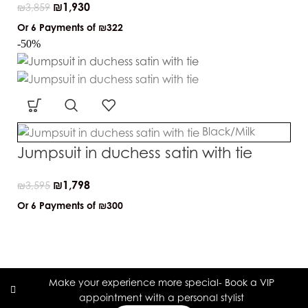
₪
1,930
₪
3,859
Or 6 Payments of
₪322
-50%
Black/Milk
Jumpsuit in duchess satin with tie
₪
1,798
₪
3,595
Or 6 Payments of
₪300
Make your experience more special- Book a VIP
appointment with a personal stylist