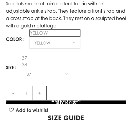
Sandals made of mirror-effect fabric with an
adjustable ankle strap. They feature a front strap and
a cross strap at the back. They rest on a sculpted heel
with a gold metal logo
YELLOW
COLOR
37
38
SIZE
ADD TO CART
BUY NOW
Add to wishlist
SIZE GUIDE