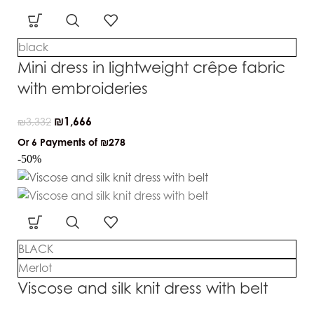
black
Mini dress in lightweight crêpe fabric
with embroideries
₪
1,666
₪
3,332
Or 6 Payments of
₪278
-50%
BLACK
Merlot
Viscose and silk knit dress with belt