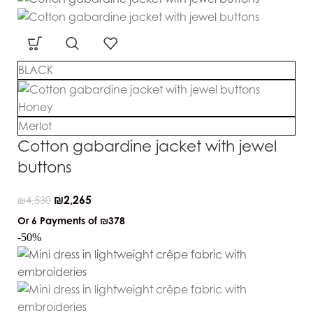
BLACK
Honey
Merlot
Cotton gabardine jacket with jewel
buttons
₪
2,265
₪
4,530
Or 6 Payments of
₪378
-50%