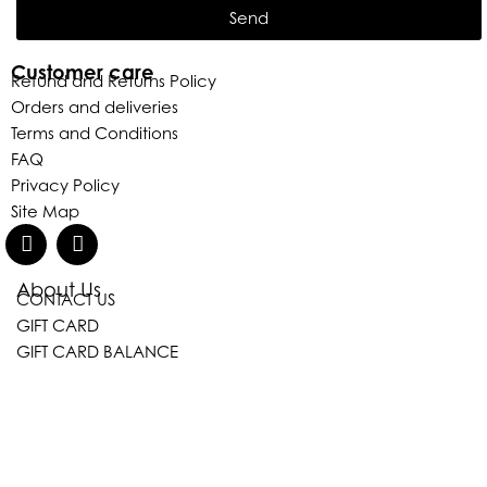
Send
Customer care
Refund and Returns Policy
Orders and deliveries
Terms and Conditions
FAQ
Privacy Policy
Site Map
About Us
CONTACT US
Eleganza Israel
GIFT CARD
GIFT CARD BALANCE
היי
שלום
, ברוכה הבאה ל-ELEGANZA -
ELISABETTA FRANCHI