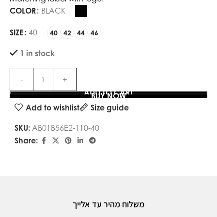
COLOR
BLACK
SIZE
40
40
42
44
46
1 in stock
ADD TO CART
BUY NOW
Add to wishlist
Size guide
SKU:
AB01B56E2-110-40
Share:
משלוח מהיר עד אלייך