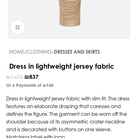
Click to enlarge
HOME
CLOTHING
DRESSES AND SKIRTS
Dress in lightweight jersey fabric
₪
837
₪
1,673
Or 6 Payments of
₪140
Dress in lightweight jersey fabric with slim fit. The dress
features an elaborate draping that caresses and
defines the figure. The garment can be worn off the
shoulder because of its asymmetric crater neckline
and is decorated with buttons on one sleeve.
Matching label with logo.