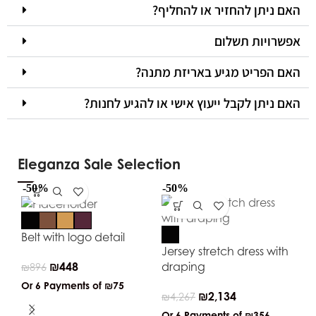
האם ניתן להחזיר או להחליף?
אפשרויות תשלום
האם הפריט מגיע באריזת מתנה?
האם ניתן לקבל ייעוץ אישי או להגיע לחנות?
Eleganza Sale Selection
-50%
-50%
-5
Belt with logo detail
Jersey stretch dress with
₪
448
draping
₪
896
Or 6 Payments of
₪75
₪
2,134
₪
4,267
Or 6 Payments of
₪356