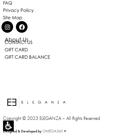
FAQ
Privacy Policy
Site Map
About Us
CONTACT US
Eleganza Israel
GIFT CARD
GIFT CARD BALANCE
היי
שלום
, ברוכה הבאה ל-ELEGANZA -
ELISABETTA FRANCHI
האם נוכל לעזור לך?
Copyright © 2023 ELEGANZA – All Rights Reserved
Designed & Developed by
OMEGA360 ♥