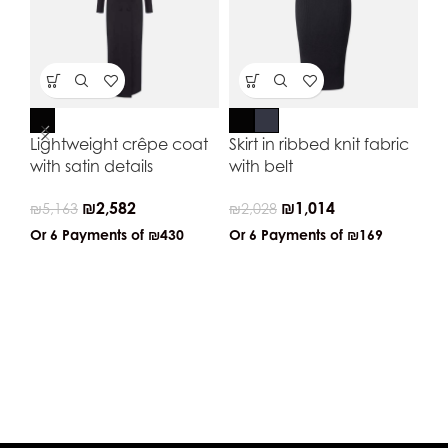
Lightweight crêpe coat
Skirt in ribbed knit fabric
with satin details
with belt
₪
2,582
₪
1,014
₪
5,163
₪
2,028
Or 6 Payments of
₪430
Or 6 Payments of
₪169
Mi
cr
em
₪
3
Or