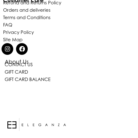
Refund and Returns Policy
Orders and deliveries
Terms and Conditions
FAQ
Privacy Policy
Site Map
About Us
CONTACT US
Eleganza Israel
GIFT CARD
GIFT CARD BALANCE
היי
שלום
, ברוכה הבאה ל-ELEGANZA -
ELISABETTA FRANCHI
האם נוכל לעזור לך?