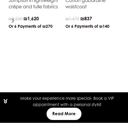
Jumpsuit in lightweight
Cotton gabardine
crêpe and tulle fabrics
waistcoat
₪
1,620
₪
837
₪
3,240
₪
1,673
Or 6 Payments of
₪270
Or 6 Payments of
₪140
Tul
₪
2
Or
Make your experience more special- Book a VIP
appointment with a personal stylist
Read More