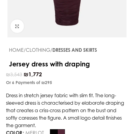
Click to enlarge
HOME
CLOTHING
DRESSES AND SKIRTS
Jersey dress with draping
₪
1,772
₪
3,543
Or 6 Payments of
₪295
Dress in stretch jersey fabric with slim fit. The long-
sleeved dress is characterised by elaborate draping
that creates a criss-cross pattern on the bust and
softly caresses the figure. A small logo detail finishes
the garment.
COLOR
MERLOT