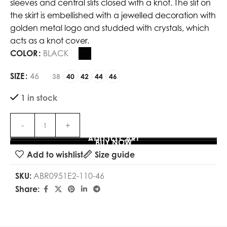
sleeves and central slits closed with a knot. The slit on
the skirt is embellished with a jewelled decoration with
golden metal logo and studded with crystals, which
acts as a knot cover.
COLOR
BLACK
SIZE
46
38
40
42
44
46
1 in stock
ADD TO CART
BUY NOW
Add to wishlist
Size guide
SKU:
ABR0951E2-110-46
Share: