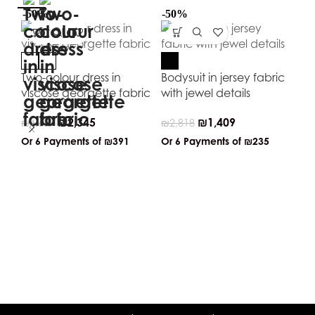
-50%
-50%
-5
Two-colour dress in
Bodysuit in jersey fabric
viscose georgette fabric
with jewel details
₪
2,345
₪
1,409
₪
4,689
₪
2,818
Or 6 Payments of
₪391
Or 6 Payments of
₪235
Kn
₪
2
Or