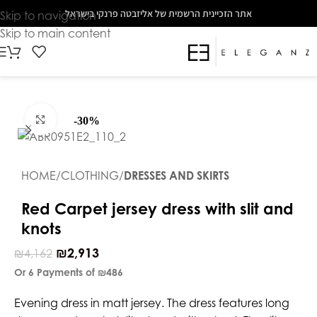
The
אתר הזכיינית הרשמית של אליזבטה פרנקי בישראל
Skip to navigation
beginning
Skip to main content
of
a
web
page,
click
Click to enlarge
-30%
to
move
to
HOME
CLOTHING
DRESSES AND SKIRTS
the
main
Red Carpet jersey dress with slit and
Content
knots
₪
2,913
₪
4,162
Or 6 Payments of
₪486
Evening dress in matt jersey. The dress features long