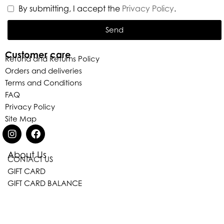
By submitting, I accept the
Privacy Policy
.
Send
Customer care
Refund and Returns Policy
Orders and deliveries
Terms and Conditions
FAQ
Privacy Policy
Site Map
About Us
CONTACT US
Eleganza Israel
GIFT CARD
GIFT CARD BALANCE
היי
שלום
, ברוכה הבאה ל-ELEGANZA -