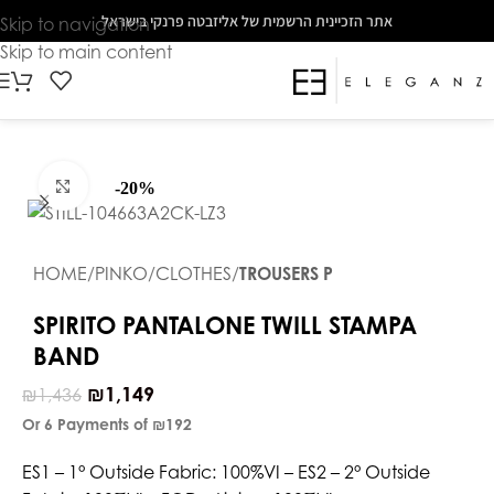
The
אתר הזכיינית הרשמית של אליזבטה פרנקי בישראל
Skip to navigation
beginning
Skip to main content
of
a
web
page,
click
Click to enlarge
-20%
to
move
to
HOME
PINKO
CLOTHES
TROUSERS P
the
main
SPIRITO PANTALONE TWILL STAMPA
Content
BAND
₪
1,149
₪
1,436
Or 6 Payments of
₪192
ES1 – 1° Outside Fabric: 100%VI – ES2 – 2° Outside