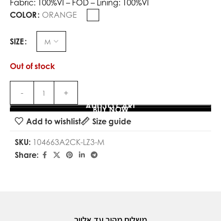
Fabric: 100%VI – FOD – Lining: 100%VI
COLOR
ORANGE
SIZE
Out of stock
ADD TO CART
BUY NOW
Add to wishlist
Size guide
SKU:
104663A2CK-LZ3-M
Share:
משלוח מהיר עד אלייך