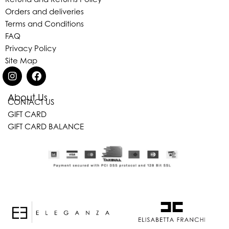
Orders and deliveries
Terms and Conditions
FAQ
Privacy Policy
Site Map
About Us
CONTACT US
GIFT CARD
Eleganza Israel
GIFT CARD BALANCE
היי
שלום
, ברוכה הבאה ל-ELEGANZA -
ELISABETTA FRANCHI
האם נוכל לעזור לך?