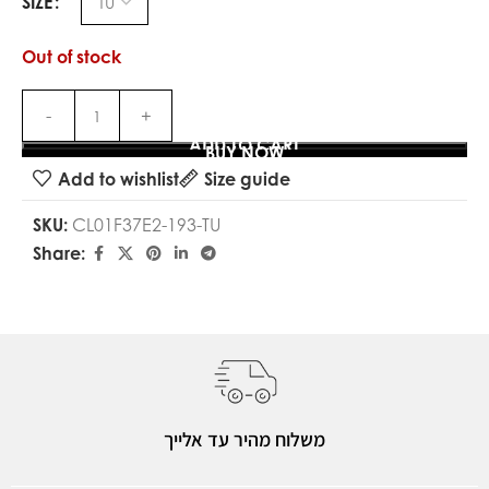
SIZE
Out of stock
ADD TO CART
BUY NOW
Add to wishlist
Size guide
SKU:
CL01F37E2-193-TU
Share:
משלוח מהיר עד אלייך